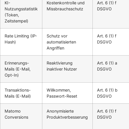
KI-
Kostenkontrolle und
Art. 6 (1) f
Nutzungsstatistik
Missbrauchsschutz
DSGVO
(Token,
Zeitstempel)
Rate Limiting (IP-
Schutz vor
Art. 6 (1) f
Hash)
automatisierten
DSGVO
Angriffen
Erinnerungs-
Reaktivierung
Art. 6 (1) a
Mails (E-Mail,
inaktiver Nutzer
DSGVO
Opt-In)
Transaktions-
Willkommen,
Art. 6 (1) b
Mails (E-Mail)
Passwort-Reset
DSGVO
Matomo
Anonymisierte
Art. 6 (1) f
Conversions
Produktverbesserung
DSGVO